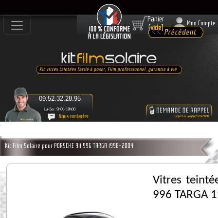
Panier
Mon Compte
[
vide
]
09.52.32.28.95
Lu-Sa : 9h00-18h00
Kit Film Solaire pour PORSCHE 911 996 TARGA 1998-2004
Vitres teint
996 TARGA 