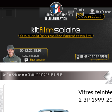
Panier
Mon Compte
[
vide
]
09.52.32.28.95
Lu-Sa : 9h00-18h00
Kit Film Solaire pour RENAULT CLIO 2 3P 1999-2005
Vitres teint
2 3P 1999-2