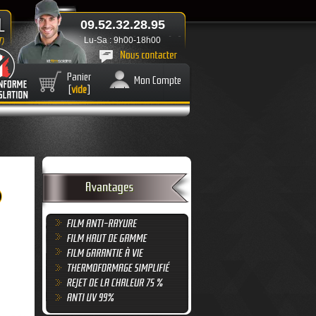
09.52.32.28.95
Lu-Sa : 9h00-18h00
Panier
Mon Compte
[
vide
]