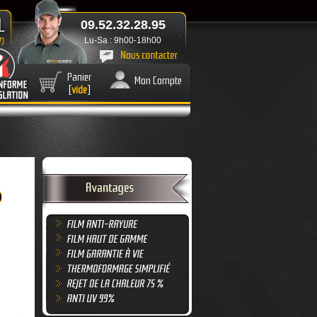
09.52.32.28.95
Lu-Sa : 9h00-18h00
Panier
Mon Compte
[
vide
]