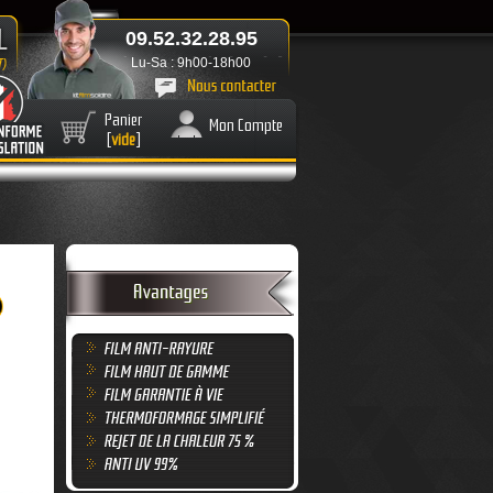
09.52.32.28.95
Lu-Sa : 9h00-18h00
Panier
Mon Compte
[
vide
]